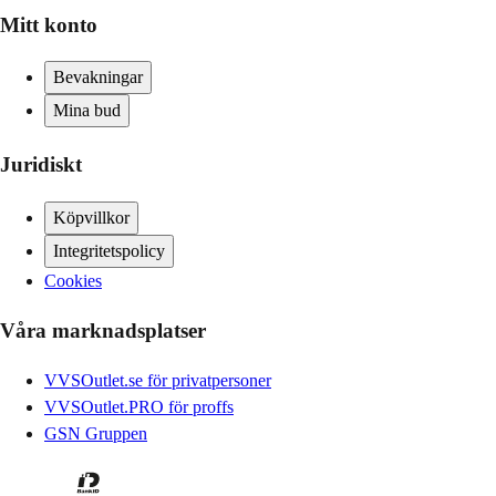
Mitt konto
Bevakningar
Mina bud
Juridiskt
Köpvillkor
Integritetspolicy
Cookies
Våra marknadsplatser
VVSOutlet.se för privatpersoner
VVSOutlet.PRO för proffs
GSN Gruppen