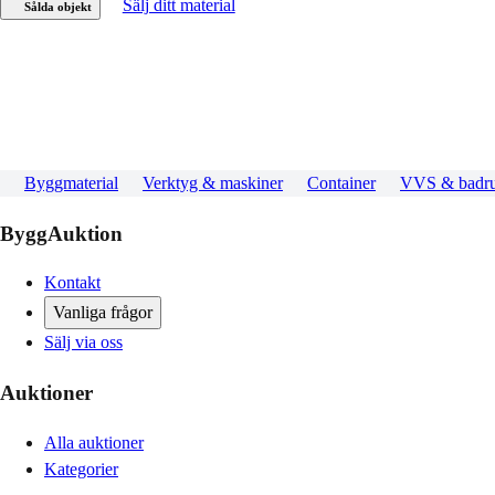
Sälj ditt material
Sålda objekt
Byggmaterial
Verktyg & maskiner
Container
VVS & badr
ByggAuktion
Kontakt
Vanliga frågor
Sälj via oss
Auktioner
Alla auktioner
Kategorier