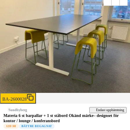
BA-2600028
Endast upphämtning
Sundbyberg
Materia 6 st barpallar + 1 st ståbord Okänd märke– designset för
kontor / lounge / konferansbord
12D 3H
BÄTTRE BEGAGNAT