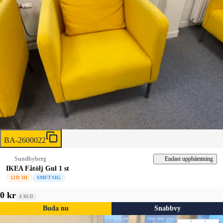
BA-2600022
Endast upphämtning
Sundbyberg
IKEA Fåtölj Gul 1 st
12D 3H
SMUTSIG
0 kr
0
BUD
Buda nu
Snabbvy