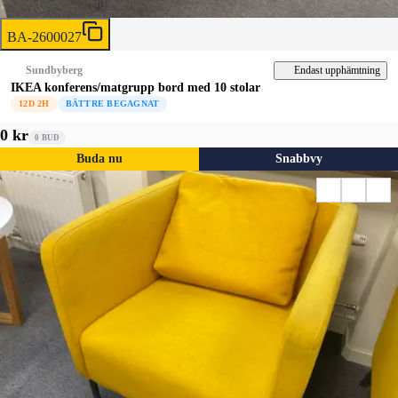
BA-2600027
Endast upphämtning
Sundbyberg
IKEA konferens/matgrupp bord med 10 stolar
12D 2H
BÄTTRE BEGAGNAT
0 kr
0
BUD
Buda nu
Snabbvy