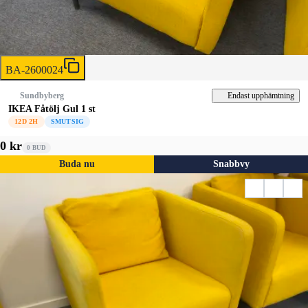
BA-2600024
Endast upphämtning
Sundbyberg
IKEA Fåtölj Gul 1 st
12D 2H
SMUTSIG
0 kr
0
BUD
Buda nu
Snabbvy