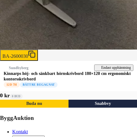
BA-2600030
Endast upphämtning
Sundbyberg
Kinnarps höj- och sänkbart hörnskrivbord 180×120 cm ergonomiskt
kontorsskrivbord
12D 7H
BÄTTRE BEGAGNAT
0 kr
0
BUD
Buda nu
Snabbvy
ByggAuktion
Kontakt