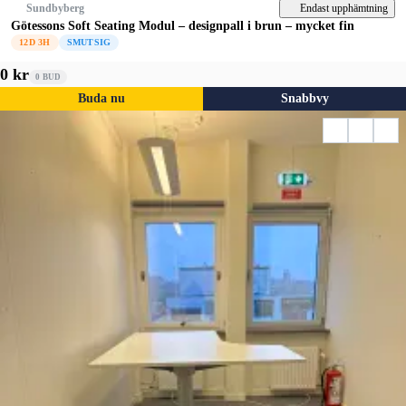
Endast upphämtning
Sundbyberg
Götessons Soft Seating Modul – designpall i brun – mycket fin
12D 3H
SMUTSIG
0 kr
0
BUD
Buda nu
Snabbvy