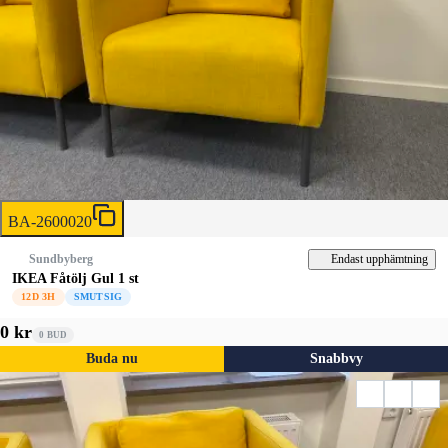
BA-2600020
Endast upphämtning
Sundbyberg
IKEA Fåtölj Gul 1 st
12D 3H
SMUTSIG
0 kr
0
BUD
Buda nu
Snabbvy