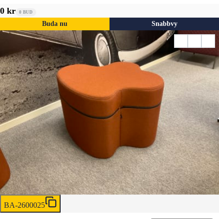
0 kr
0
BUD
Buda nu
Snabbvy
BA-2600025