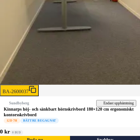
BA-2600037
Endast upphämtning
Sundbyberg
Kinnarps höj- och sänkbart hörnskrivbord 180×120 cm ergonomiskt
kontorsskrivbord
12D 7H
BÄTTRE BEGAGNAT
0 kr
0
BUD
Buda nu
Snabbvy