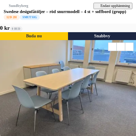
Endast upphämtning
Sundbyberg
Swedese designfåtöljer – röd snurrmodell – 4 st + soffbord (grupp)
12D 2H
SMUTSIG
0 kr
0
BUD
Buda nu
Snabbvy