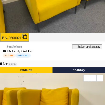
BA-2600021
Endast upphämtning
Sundbyberg
IKEA Fåtölj Gul 1 st
12D 3H
SMUTSIG
0 kr
0
BUD
Buda nu
Snabbvy