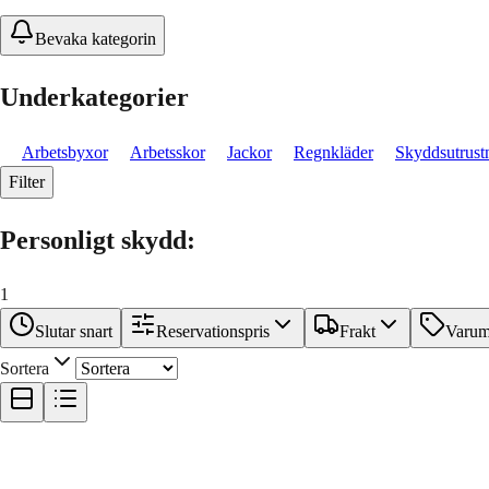
Bevaka kategorin
Underkategorier
Arbetsbyxor
Arbetsskor
Jackor
Regnkläder
Skyddsutrust
Filter
Personligt skydd
:
1
Slutar snart
Reservationspris
Frakt
Varum
Sortera