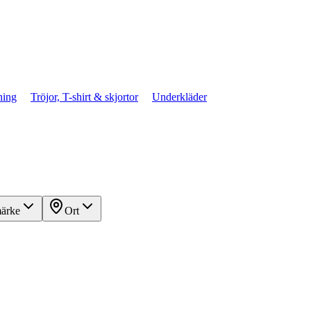
ning
Tröjor, T-shirt & skjortor
Underkläder
ärke
Ort