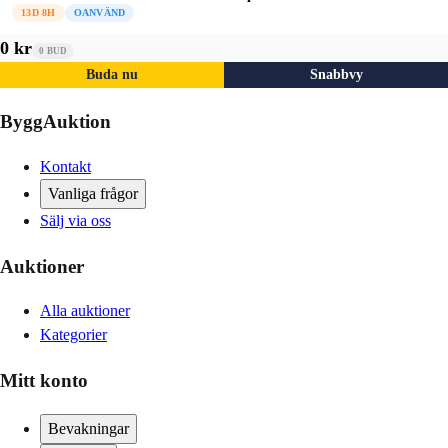
13D 8H
OANVÄND
0 kr
0
BUD
Buda nu
Snabbvy
ByggAuktion
Kontakt
Vanliga frågor
Sälj via oss
Auktioner
Alla auktioner
Kategorier
Mitt konto
Bevakningar