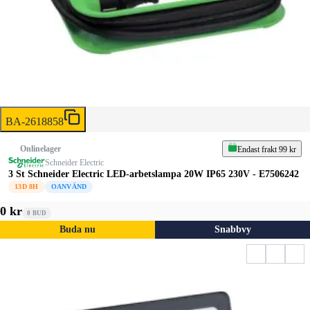
BA-2618858
Onlinelager
Endast frakt 99 kr
Schneider Electric
3 St Schneider Electric LED-arbetslampa 20W IP65 230V - E7506242
13D 8H
OANVÄND
0 kr
0
BUD
Buda nu
Snabbvy