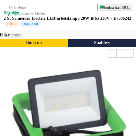
Onlinelager
Endast frakt 99 kr
Schneider Electric
2 St Schneider Electric LED-arbetslampa 20W IP65 230V - E7506242
13D 8H
OANVÄND
0 kr
0
BUD
Buda nu
Snabbvy