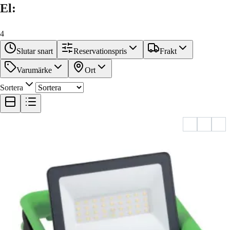
El
:
4
Slutar snart
Reservationspris
Frakt
Varumärke
Ort
Sortera