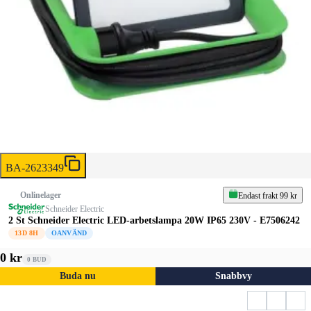
BA-2623349
Onlinelager
Endast frakt 99 kr
Schneider Electric
2 St Schneider Electric LED-arbetslampa 20W IP65 230V - E7506242
13D 8H
OANVÄND
0 kr
0
BUD
Buda nu
Snabbvy