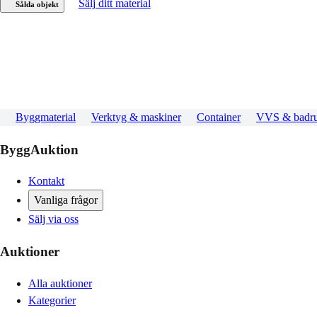
Sälj ditt material
Sålda objekt
Byggmaterial
Verktyg & maskiner
Container
VVS & badr
ByggAuktion
Kontakt
Vanliga frågor
Sälj via oss
Auktioner
Alla auktioner
Kategorier