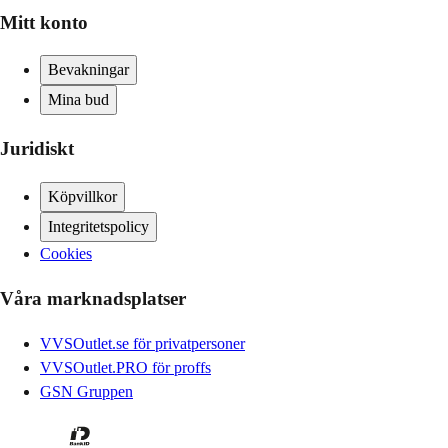
Mitt konto
Bevakningar
Mina bud
Juridiskt
Köpvillkor
Integritetspolicy
Cookies
Våra marknadsplatser
VVSOutlet.se för privatpersoner
VVSOutlet.PRO för proffs
GSN Gruppen