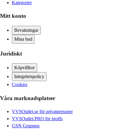
Kategorier
Mitt konto
Bevakningar
Mina bud
Juridiskt
Köpvillkor
Integritetspolicy
Cookies
Våra marknadsplatser
VVSOutlet.se för privatpersoner
VVSOutlet.PRO för proffs
GSN Gruppen