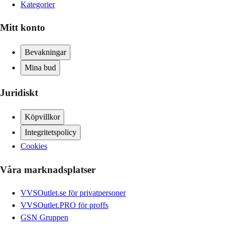
Kategorier
Mitt konto
Bevakningar
Mina bud
Juridiskt
Köpvillkor
Integritetspolicy
Cookies
Våra marknadsplatser
VVSOutlet.se för privatpersoner
VVSOutlet.PRO för proffs
GSN Gruppen