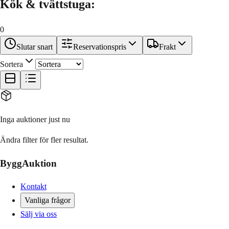
Kök & tvättstuga
:
0
Slutar snart
Reservationspris
Frakt
Sortera
Inga auktioner just nu
Ändra filter för fler resultat.
ByggAuktion
Kontakt
Vanliga frågor
Sälj via oss