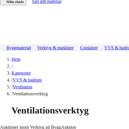
Sälj ditt material
Sålda objekt
Byggmaterial
Verktyg & maskiner
Container
VVS & badr
Hem
/
Kategorier
/
VVS & badrum
/
Ventilation
/
Ventilationsverktyg
Ventilationsverktyg
Auktioner inom Verktyg på ByggAuktion