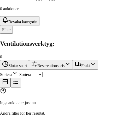
0
auktioner
Bevaka kategorin
Filter
Ventilationsverktyg
:
0
Slutar snart
Reservationspris
Frakt
Sortera
Inga auktioner just nu
Ändra filter för fler resultat.