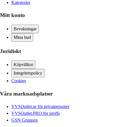
Kategorier
Mitt konto
Bevakningar
Mina bud
Juridiskt
Köpvillkor
Integritetspolicy
Cookies
Våra marknadsplatser
VVSOutlet.se för privatpersoner
VVSOutlet.PRO för proffs
GSN Gruppen