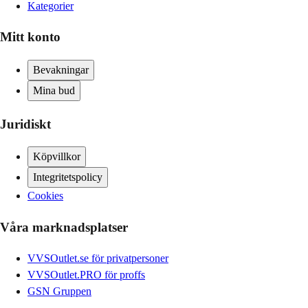
Kategorier
Mitt konto
Bevakningar
Mina bud
Juridiskt
Köpvillkor
Integritetspolicy
Cookies
Våra marknadsplatser
VVSOutlet.se för privatpersoner
VVSOutlet.PRO för proffs
GSN Gruppen