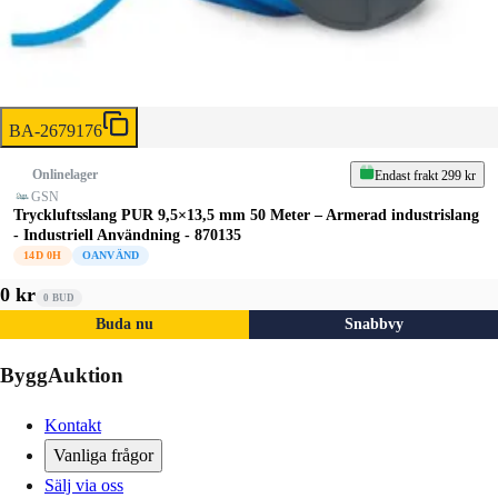
BA-2679176
Onlinelager
Endast frakt 299 kr
GSN
Tryckluftsslang PUR 9,5×13,5 mm 50 Meter – Armerad industrislang
- Industriell Användning - 870135
14D 0H
OANVÄND
0 kr
0
BUD
Buda nu
Snabbvy
ByggAuktion
Kontakt
Vanliga frågor
Sälj via oss