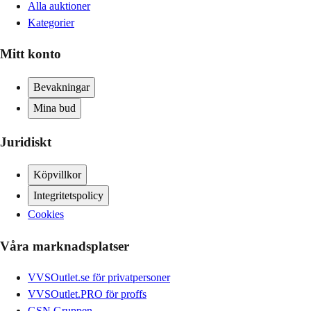
Alla auktioner
Kategorier
Mitt konto
Bevakningar
Mina bud
Juridiskt
Köpvillkor
Integritetspolicy
Cookies
Våra marknadsplatser
VVSOutlet.se för privatpersoner
VVSOutlet.PRO för proffs
GSN Gruppen