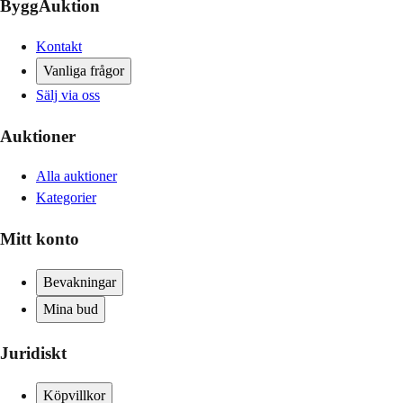
ByggAuktion
Kontakt
Vanliga frågor
Sälj via oss
Auktioner
Alla auktioner
Kategorier
Mitt konto
Bevakningar
Mina bud
Juridiskt
Köpvillkor